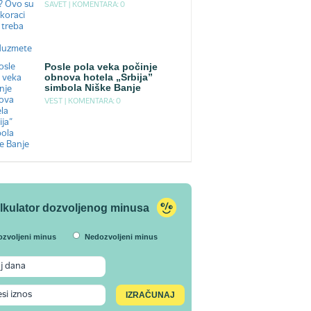
SAVET |
KOMENTARA: 0
Posle pola veka počinje
obnova hotela „Srbija”
simbola Niške Banje
VEST |
KOMENTARA: 0
lkulator dozvoljenog minusa
ozvoljeni minus
Nedozvoljeni minus