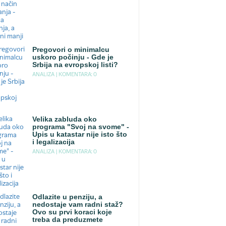
Pregovori o minimalcu
uskoro počinju - Gde je
Srbija na evropskoj listi?
ANALIZA |
KOMENTARA: 0
Velika zabluda oko
programa "Svoj na svome" -
Upis u katastar nije isto što
i legalizacija
ANALIZA |
KOMENTARA: 0
Odlazite u penziju, a
nedostaje vam radni staž?
Ovo su prvi koraci koje
treba da preduzmete