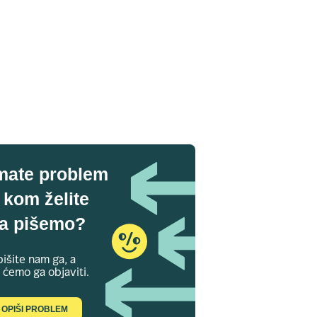
mate problem
 kom želite
a pišemo?
išite nam ga, a
 ćemo ga objaviti.
OPIŠI PROBLEM