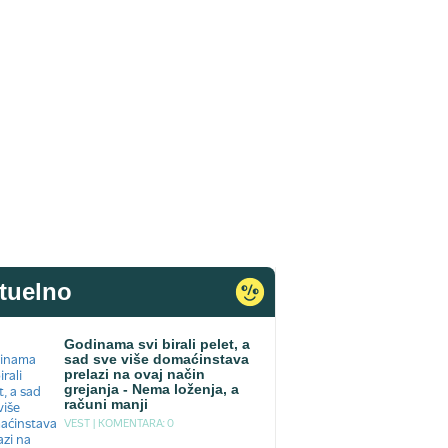
tuelno
Godinama svi birali pelet, a
sad sve više domaćinstava
prelazi na ovaj način
grejanja - Nema loženja, a
računi manji
VEST |
KOMENTARA: 0