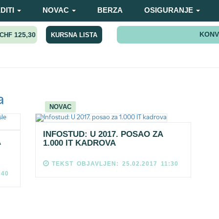
DITI
NOVAC
BERZA
OSIGURANJE
KONV
125,30
KURSNA LISTA
CHF
a
NOVAC
INFOSTUD: U 2017. POSAO ZA
A
1.000 IT KADROVA
TEKST OBJAVLJEN: 25.02.2017 11:30
:40