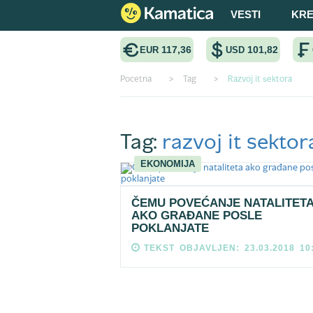
VESTI
KRE
117,36
101,82
EUR
USD
Pocetna
>
Tag
>
Razvoj it sektora
Tag:
razvoj it sektor
EKONOMIJA
ČEMU POVEĆANJE NATALITET
AKO GRAĐANE POSLE
POKLANJATE
TEKST OBJAVLJEN: 23.03.2018 10