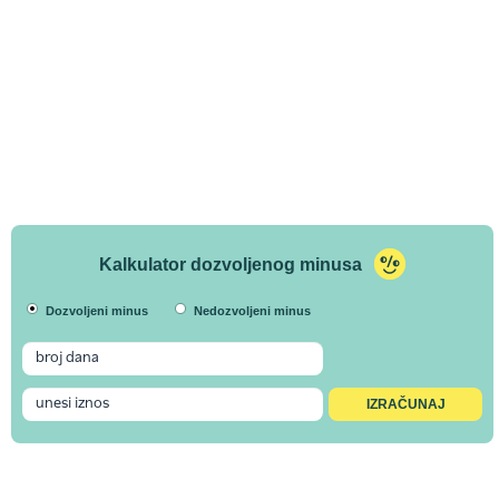
Kalkulator dozvoljenog minusa
Dozvoljeni minus
Nedozvoljeni minus