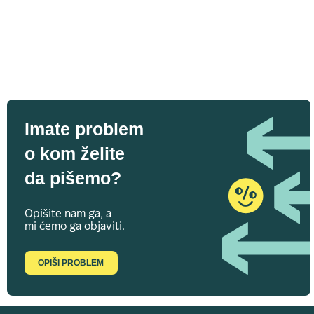
Imate problem
o kom želite
da pišemo?
Opišite nam ga, a
mi ćemo ga objaviti.
OPIŠI PROBLEM