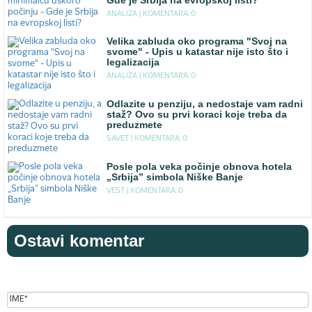
Gde je Srbija na evropskoj listi?
ANALIZA |
KOMENTARA: 0
Velika zabluda oko programa "Svoj na
svome" - Upis u katastar nije isto što i
legalizacija
ANALIZA |
KOMENTARA: 0
Odlazite u penziju, a nedostaje vam radni
staž? Ovo su prvi koraci koje treba da
preduzmete
SAVET |
KOMENTARA: 0
Posle pola veka počinje obnova hotela
„Srbija” simbola Niške Banje
VEST |
KOMENTARA: 0
Ostavi komentar