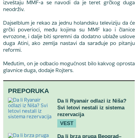
izveštaju MMF-a se navodi da je teret grčkog duga
neodrživ.
Dajselblum je rekao za jednu holandsku televiziju da će
grčki poverioci, među kojima su MMF kao i članice
evrozone, i dalje biti spremni da dodatno ublaže uslove
duga Atini, ako zemlja nastavi da sarađuje po pitanju
reformi.
Međutim, on je odbacio mogućnost bilo kakvog oprosta
glavnice duga, dodaje Rojters.
PREPORUKA
Da li Ryanair odlazi iz Niša?
Svi letovi nestali iz sistema
rezervacija
VEST
Da li brza pruga Beograd–