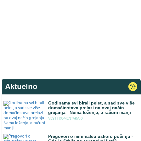
Aktuelno
Godinama svi birali pelet, a sad sve više
domaćinstava prelazi na ovaj način
grejanja - Nema loženja, a računi manji
VEST |
KOMENTARA: 0
Pregovori o minimalcu uskoro počinju -