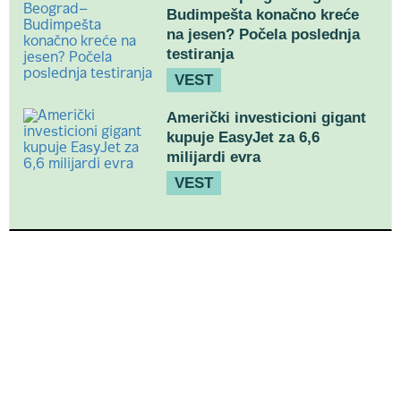
Budimpešta konačno kreće
na jesen? Počela poslednja
testiranja
VEST
Američki investicioni gigant
kupuje EasyJet za 6,6
milijardi evra
VEST