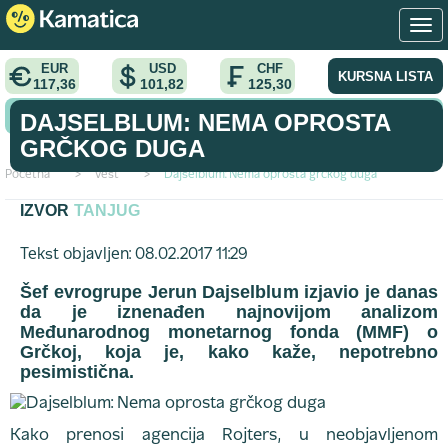
EUR
USD
CHF
KURSNA LISTA
117,36
101,82
125,30
KONVERTOR VALUTA
DAJSELBLUM: NEMA OPROSTA
GRČKOG DUGA
Početna
>
vest
>
Dajselblum: Nema oprosta grčkog duga
IZVOR
TANJUG
Tekst objavljen: 08.02.2017 11:29
Šef evrogrupe Jerun Dajselblum izjavio je danas
da je iznenađen najnovijom analizom
Međunarodnog monetarnog fonda (MMF) o
Grčkoj, koja je, kako kaže, nepotrebno
pesimistična.
Kako prenosi agencija Rojters, u neobjavljenom