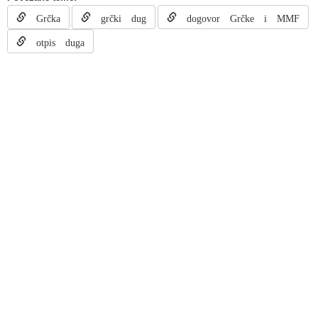
Grčka
grčki dug
dogovor Grčke i MMF
otpis duga