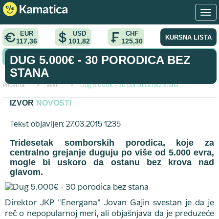
EUR
USD
CHF
KURSNA LISTA
117,36
101,82
125,30
KONVERTOR VALUTA
DUG 5.000€ - 30 PORODICA BEZ
STANA
Početna
>
vest
>
Dug 5.000€ - 30 porodica bez stana
IZVOR
NOVOSTI
Tekst objavljen: 27.03.2015 12:35
Tridesetak somborskih porodica, koje za
centralno grejanje duguju po više od 5.000 evra,
mogle bi uskoro da ostanu bez krova nad
glavom.
Direktor JKP "Energana" Jovan Gajin svestan je da je
reč o nepopularnoj meri, ali objašnjava da je preduzeće