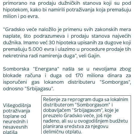
primorano na prodaju dužničkih stanova koji su pod
hipotekom, kako bi namirili potraživanja koja premašuju
milion i po evra.
"Gradsko veće naložilo je primenu svih zakonskih mera
naplate, što podrazumeva i prodaju stanova najvećih
dužnika. Imamo već 30 hipoteka upisanih za dugove koji
premašuju 5.000 evra i ulazimo u procedure prodaje tih
nekretnina radi namirenja duga", veli Gajin.
Somborska "Energana" našla se u nevoljama zbog
blokade računa i duga od 170 miliona dinara za
isporučeni gas lokanom distributeru "Somborgas",
odnosno "Srbijagasu".
Rešenje za reprogram duga sa lokalnim
distributerom "Somborgasom" i
Višegodišnja
dobavljačem "Srbijagasom", koje je
potraživanja
preuzelo Gradsko veće, još nije
toplane od
nađeno, ali su u ovogodišnjem budžetu
neurednih i
planirana sredstva za njegovu
nesavesnih
delimičnu otplatu.
platiša