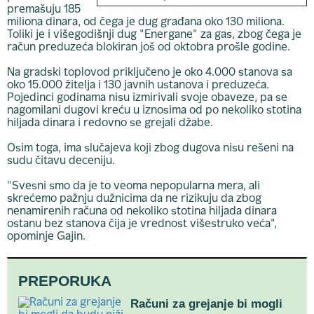
premašuju 185
miliona dinara, od čega je dug građana oko 130 miliona.
Toliki je i višegodišnji dug "Energane" za gas, zbog čega je
račun preduzeća blokiran još od oktobra prošle godine.
Na gradski toplovod priključeno je oko 4.000 stanova sa
oko 15.000 žitelja i 130 javnih ustanova i preduzeća.
Pojedinci godinama nisu izmirivali svoje obaveze, pa se
nagomilani dugovi kreću u iznosima od po nekoliko stotina
hiljada dinara i redovno se grejali džabe.
Osim toga, ima slučajeva koji zbog dugova nisu rešeni na
sudu čitavu deceniju.
"Svesni smo da je to veoma nepopularna mera, ali
skrećemo pažnju dužnicima da ne rizikuju da zbog
nenamirenih računa od nekoliko stotina hiljada dinara
ostanu bez stanova čija je vrednost višestruko veća",
opominje Gajin.
PREPORUKA
Računi za grejanje bi mogli