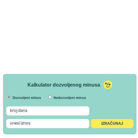
Kalkulator dozvoljenog minusa
Dozvoljeni minus
Nedozvoljeni minus