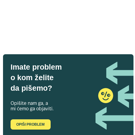
Imate problem
o kom želite
da pišemo?
Opišite nam ga, a
mi ćemo ga objaviti.
OPIŠI PROBLEM