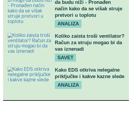
da budu niži - Pronađen
način kako da se višak struje
pretvori u toplotu
ANALIZA
Koliko zaista troši ventilator?
Račun za struju mogao bi da
vas iznenadi
SAVET
Kako EDS otkriva nelegalne
priključke i kakve kazne slede
ANALIZA