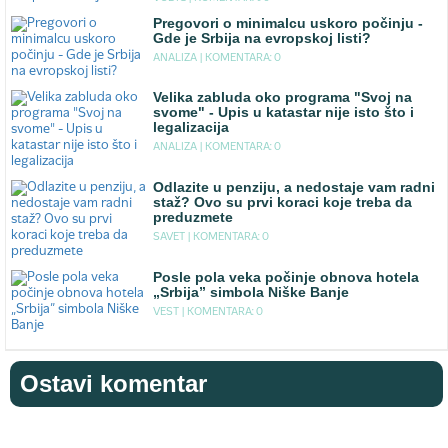
Pregovori o minimalcu uskoro počinju -
Gde je Srbija na evropskoj listi?
ANALIZA |
KOMENTARA: 0
Velika zabluda oko programa "Svoj na
svome" - Upis u katastar nije isto što i
legalizacija
ANALIZA |
KOMENTARA: 0
Odlazite u penziju, a nedostaje vam radni
staž? Ovo su prvi koraci koje treba da
preduzmete
SAVET |
KOMENTARA: 0
Posle pola veka počinje obnova hotela
„Srbija” simbola Niške Banje
VEST |
KOMENTARA: 0
Ostavi komentar