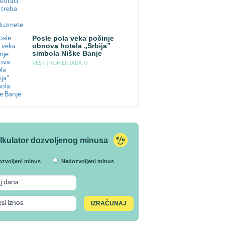
Posle pola veka počinje
obnova hotela „Srbija”
simbola Niške Banje
VEST |
KOMENTARA: 0
lkulator dozvoljenog minusa
ozvoljeni minus
Nedozvoljeni minus