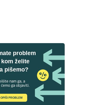
mate problem
 kom želite
a pišemo?
išite nam ga, a
 ćemo ga objaviti.
OPIŠI PROBLEM