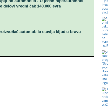
uplji od automobila - U jedan hiperautomobil
e delovi vredni čak 140.000 evra
oizvođač automobila stavlja ključ u bravu