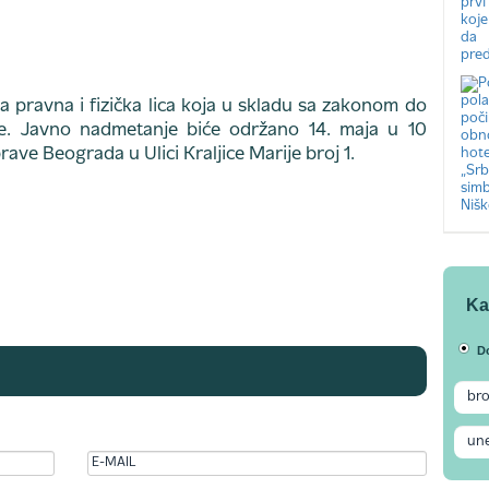
 pravna i fizička lica koja u skladu sa zakonom do
ve. Javno nadmetanje biće održano 14. maja u 10
ve Beograda u Ulici Kraljice Marije broj 1.
Ka
D