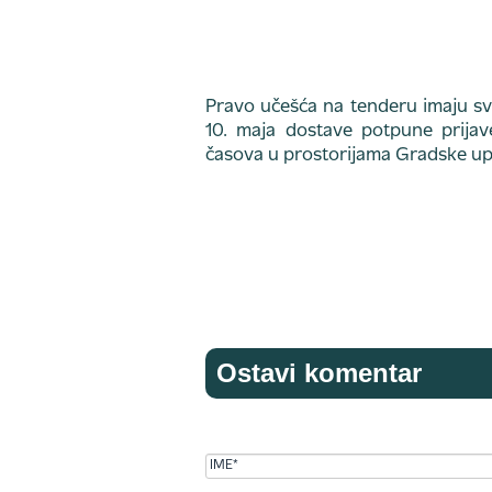
Pravo učešća na tenderu imaju sva
10. maja dostave potpune prija
časova u prostorijama Gradske upra
Ostavi komentar