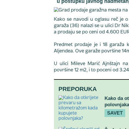
u postupku javnog nadmetan
Kako se navodi u oglasu reč je o 
garaža (36) nalazi se u ulici Dr Nik
a prodaju se po ceni od 4.600 EUR
Predmet prodaje je i 18 garaža ko
Aljendea. Ove garaže površine 14
U ulici Mileve Marić Ajnštajn 
površine 12 m2, i to poceni od 3.
PREPORUKA
Kako da ot
polovnjak
SAVET