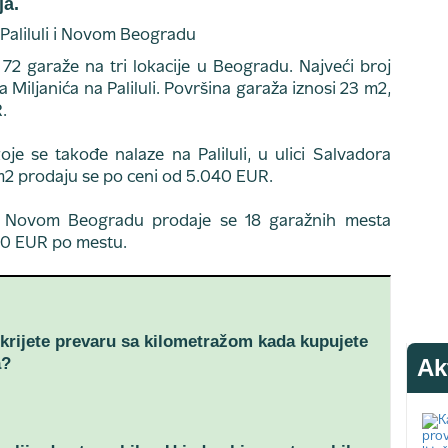
ja.
72 garaže na tri lokacije u Beogradu. Najveći broj
a Miljanića na Paliluli. Površina garaža iznosi 23 m2,
.
je se takođe nalaze na Paliluli, u ulici Salvadora
m2 prodaju se po ceni od 5.040 EUR.
na Novom Beogradu prodaje se 18 garažnih mesta
240 EUR po mestu.
krijete prevaru sa kilometražom kada kupujete
a?
Ak