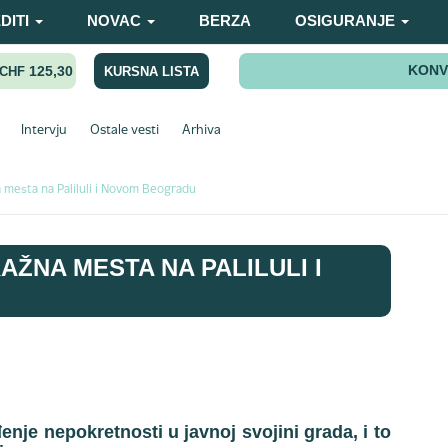
DITI
NOVAC
BERZA
OSIGURANJE
KONV
125,30
KURSNA LISTA
CHF
Intervju
Ostale vesti
Arhiva
 mesta na Paliluli i Novom Beogradu
ŽNA MESTA NA PALILULI I
nje nepokretnosti u javnoj svojini grada, i to