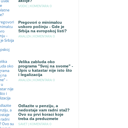
akcije?
VODIC |
KOMENTARA: 0
Pregovori o minimalcu
uskoro počinju - Gde je
Srbija na evropskoj listi?
ANALIZA |
KOMENTARA: 0
Velika zabluda oko
programa "Svoj na svome" -
Upis u katastar nije isto što
i legalizacija
ANALIZA |
KOMENTARA: 0
Odlazite u penziju, a
nedostaje vam radni staž?
Ovo su prvi koraci koje
treba da preduzmete
SAVET |
KOMENTARA: 0