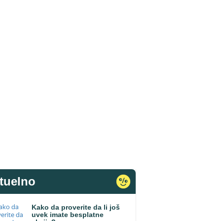
tuelno
Kako da proverite da li još
uvek imate besplatne