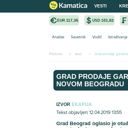
VESTI
KRE
117,36
101,82
EUR
USD
Analize
Savetnik
Vodič
Istraživanja
Početna
>
vest
>
Grad prodaje garažna
GRAD PRODAJE GARA
NOVOM BEOGRADU
IZVOR
EKAPIJA
Tekst objavljen: 12.04.2019 13:55
Grad Beograd oglasio je otuđe