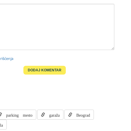
rišćenja
parking mesto
garaža
Beograd
la