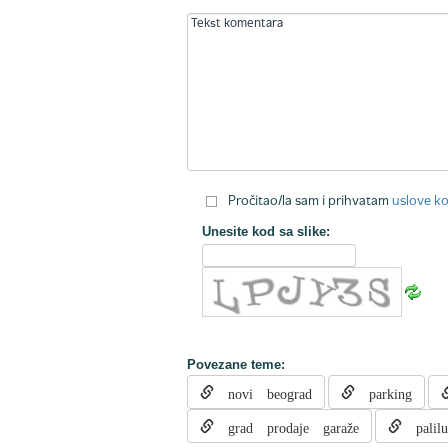
Pročitao/la sam i prihvatam
uslove ko
Unesite kod sa slike:
Povezane teme:
novi beograd
parking
grad prodaje garaže
palilu