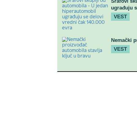
Šrafovi sk
ugrađuju s
VEST
Nemački pr
VEST