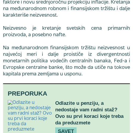
faktore i novu srednjoročnu projekciju inflacije. Kretanja
na međunarodnom robnom i finansijskom tržištu i dalje
karakteriše neizvesnost.
Neizvesno je kretanje svetskih cena primarnih
proizvoda, a posebno nafte.
Na međunarodnom finansijskom tržištu neizvesnost u
najvećoj meri i dalje proističe iz divergentnosti
monetarnih politika vodećih centralnih banaka, Fed-a i
Evropske centralne banke, što može da utiče na tokove
kapitala prema zemljama u usponu.
PREPORUKA
Odlazite u penziju, a
nedostaje vam radni staž?
Ovo su prvi koraci koje treba
da preduzmete
SAVET