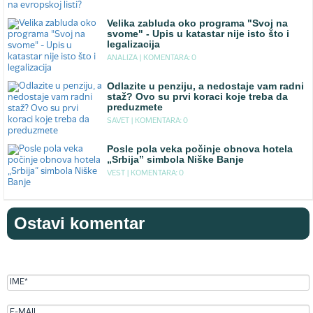
Velika zabluda oko programa "Svoj na
svome" - Upis u katastar nije isto što i
legalizacija
ANALIZA |
KOMENTARA: 0
Odlazite u penziju, a nedostaje vam radni
staž? Ovo su prvi koraci koje treba da
preduzmete
SAVET |
KOMENTARA: 0
Posle pola veka počinje obnova hotela
„Srbija” simbola Niške Banje
VEST |
KOMENTARA: 0
Ostavi komentar