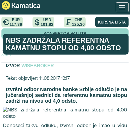
EUR
USD
CHF
KURSNA LISTA
117,36
101,82
125,30
KONVERTOR VALUTA
NBS ZADRŽALA REFERENTNA
KAMATNU STOPU OD 4,00 ODSTO
Početna
>
vest
>
NBS zadržala referentna kamatnu stopu od 4,00
odsto
IZVOR
WISEBROKER
Tekst objavljen: 11.08.2017 12:17
Izvršni odbor Narodne banke Srbije odlučio je na
jučerašnjoj sednici da referentnu kamatnu stopu
zadrži na nivou od 4,0 odsto.
Donoseći takvu odluku, Izvršni odbor je imao u vidu