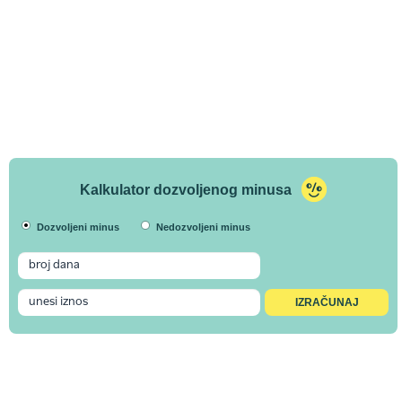
Kalkulator dozvoljenog minusa
Dozvoljeni minus
Nedozvoljeni minus