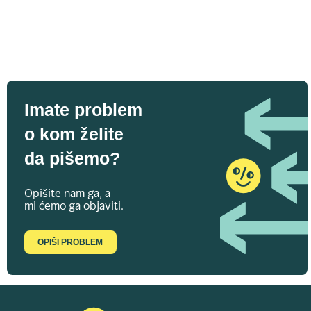
Imate problem
o kom želite
da pišemo?
Opišite nam ga, a
mi ćemo ga objaviti.
OPIŠI PROBLEM