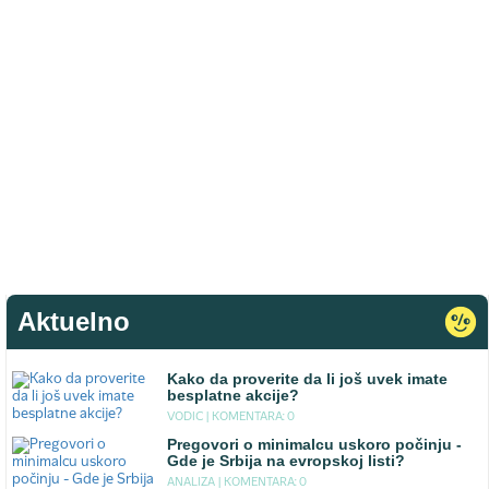
Aktuelno
Kako da proverite da li još uvek imate
besplatne akcije?
VODIC |
KOMENTARA: 0
Pregovori o minimalcu uskoro počinju -
Gde je Srbija na evropskoj listi?
ANALIZA |
KOMENTARA: 0