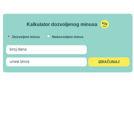
Kalkulator dozvoljenog minusa
Dozvoljeni minus
Nedozvoljeni minus