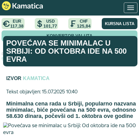
EUR
USD
CHF
KURSNA LISTA
117,38
101,77
125,84
KONVERTOR VALUTA
POVEĆAVA SE MINIMALAC U
SRBIJI: OD OKTOBRA IDE NA 500
Početna
>
vest
>
Povećava se minimalac u Srbiji: Od oktobra ide na
EVRA
500 evra
IZVOR
KAMATICA
Tekst objavljen: 15.07.2025 10:40
Minimalna cena rada u Srbiji, popularno nazvana
minimalac
, biće povećana na
500 evra
, odnosno
58.630 dinara
, počevši od 1. oktobra ove godine