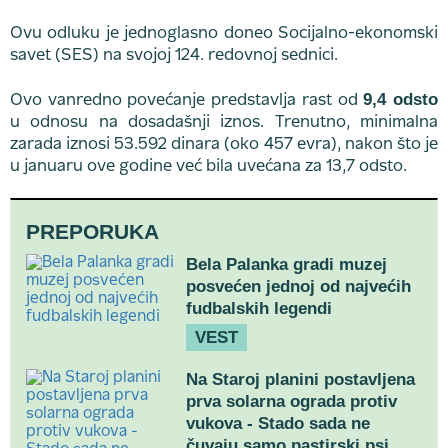
Ovu odluku je jednoglasno doneo Socijalno-ekonomski
savet (SES) na svojoj 124. redovnoj sednici.
9,4 odsto
Ovo vanredno povećanje predstavlja rast od
u odnosu na dosadašnji iznos. Trenutno, minimalna
zarada iznosi 53.592 dinara (oko 457 evra), nakon što je
u januaru ove godine već bila uvećana za 13,7 odsto.
PREPORUKA
Bela Palanka gradi muzej
posvećen jednoj od najvećih
fudbalskih legendi
VEST
Na Staroj planini postavljena
prva solarna ograda protiv
vukova - Stado sada ne
čuvaju samo pastirski psi