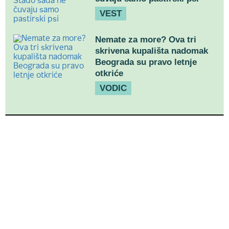
VEST
Nemate za more? Ova tri
skrivena kupališta nadomak
Beograda su pravo letnje
otkriće
VODIC