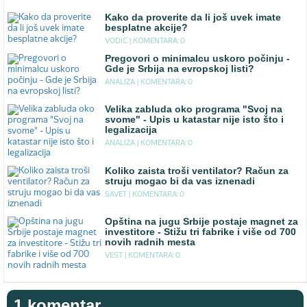
Kako da proverite da li još uvek imate
besplatne akcije?
VODIC |
KOMENTARA: 0
Pregovori o minimalcu uskoro počinju -
Gde je Srbija na evropskoj listi?
ANALIZA |
KOMENTARA: 0
Velika zabluda oko programa "Svoj na
svome" - Upis u katastar nije isto što i
legalizacija
ANALIZA |
KOMENTARA: 0
Koliko zaista troši ventilator? Račun za
struju mogao bi da vas iznenadi
SAVET |
KOMENTARA: 0
Opština na jugu Srbije postaje magnet za
investitore - Stižu tri fabrike i više od 700
novih radnih mesta
VEST |
KOMENTARA: 0
1 komentar