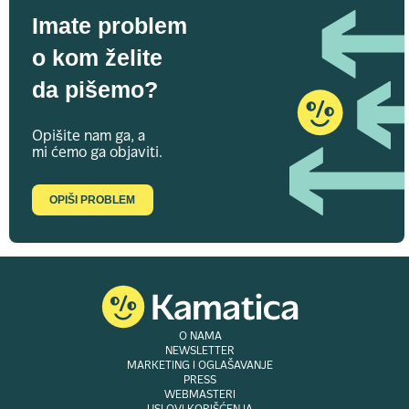
Imate problem
o kom želite
da pišemo?
Opišite nam ga, a
mi ćemo ga objaviti.
OPIŠI PROBLEM
O NAMA
NEWSLETTER
MARKETING I OGLAŠAVANJE
PRESS
WEBMASTERI