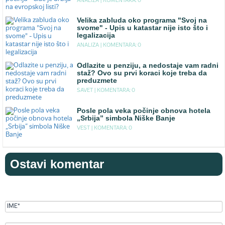
ANALIZA |
KOMENTARA: 0
Velika zabluda oko programa "Svoj na
svome" - Upis u katastar nije isto što i
legalizacija
ANALIZA |
KOMENTARA: 0
Odlazite u penziju, a nedostaje vam radni
staž? Ovo su prvi koraci koje treba da
preduzmete
SAVET |
KOMENTARA: 0
Posle pola veka počinje obnova hotela
„Srbija” simbola Niške Banje
VEST |
KOMENTARA: 0
Ostavi komentar