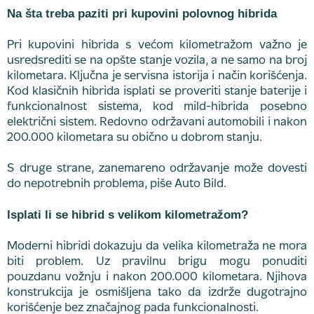
Na šta treba paziti pri kupovini polovnog hibrida
Pri kupovini hibrida s većom kilometražom važno je
usredsrediti se na opšte stanje vozila, a ne samo na broj
kilometara. Ključna je servisna istorija i način korišćenja.
Kod klasičnih hibrida isplati se proveriti stanje baterije i
funkcionalnost sistema, kod mild-hibrida posebno
električni sistem. Redovno održavani automobili i nakon
200.000 kilometara su obično u dobrom stanju.
S druge strane, zanemareno održavanje može dovesti
do nepotrebnih problema, piše Auto Bild.
Isplati li se hibrid s velikom kilometražom?
Moderni hibridi dokazuju da velika kilometraža ne mora
biti problem. Uz pravilnu brigu mogu ponuditi
pouzdanu vožnju i nakon 200.000 kilometara. Njihova
konstrukcija je osmišljena tako da izdrže dugotrajno
korišćenje bez značajnog pada funkcionalnosti.