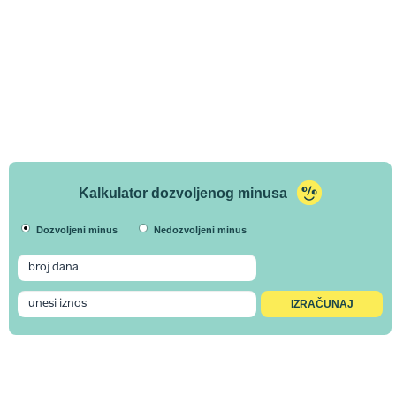
Kalkulator dozvoljenog minusa
Dozvoljeni minus
Nedozvoljeni minus