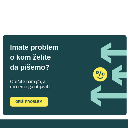
Imate problem
o kom želite
da pišemo?
Opišite nam ga, a
mi ćemo ga objaviti.
OPIŠI PROBLEM