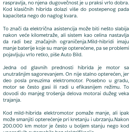
raspravlja, no njena dugovečnost je u praksi vrlo dobra.
Kod klasičnih hibrida dolazi više do postepenog pada
kapaciteta nego do naglog kvara.
To znači da električna asistencija može biti nešto slabija
nakon veće kilometraže, ali sistem kao celina nastavlja
da radi bez značajnih ograničenja.Mild-hibridi imaju
manje baterije koje su manje opterećene, pa se problemi
pojavljuju vrlo retko, piše Auto Bild.
Jedna od glavnih prednosti hibrida je motor sa
unutrašnjim sagorevanjem. On nije stalno opterećen, jer
deo posla preuzima elektromotor. Posebno u gradu,
motor se često gasi ili radi u efikasnijem režimu. To
dovodi do manjeg trošenja delova motorai dužeg veka
trajanja.
Kod mild-hibrida elektromotor pomaže manje, ali ipak
može smanjiti opterećenje pri kretanju i ubrzanju.Nakon
200.000 km motor je često u boljem stanju nego kod