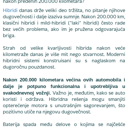
Hibridi
danas drže veliki deo tržišta, no pitanje njihove
dugovečnosti i dalje izaziva sumnje. Nakon 200.000 km,
klasični hibridi i mild-hibridi ("laki" hibridi) često rade
bez većih problema, ako im je pružena odgovarajuća
briga.
Strah od velike kvarljivosti hibrida nakon veće
kilometraže danas je više mit nego stvarnost. Moderni
hibridni sistemi konstruisani su s naglaskom na
dugoročnu pouzdanost.
Nakon 200.000 kilometara većina ovih automobila i
dalje je potpuno funkcionalna i upotrebljiva u
svakodnevnoj vožnji.
Važno je, međutim, kako se auto
koristi i održava. Hibridna rešenja mogu smanjiti
opterećenje motora s unutrašnjim sagorevanjem, što
pozitivno utiče na njegovu dugovečnost.
Baterija spada među delove o kojima se najčešće