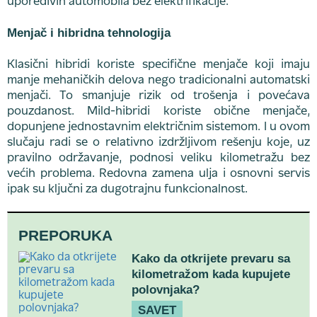
uporedivih automobila bez elektrifikacije.
Menjač i hibridna tehnologija
Klasični hibridi koriste specifične menjače koji imaju
manje mehaničkih delova nego tradicionalni automatski
menjači. To smanjuje rizik od trošenja i povećava
pouzdanost. Mild-hibridi koriste obične menjače,
dopunjene jednostavnim električnim sistemom. I u ovom
slučaju radi se o relativno izdržljivom rešenju koje, uz
pravilno održavanje, podnosi veliku kilometražu bez
većih problema. Redovna zamena ulja i osnovni servis
ipak su ključni za dugotrajnu funkcionalnost.
PREPORUKA
Kako da otkrijete prevaru sa
kilometražom kada kupujete
polovnjaka?
SAVET