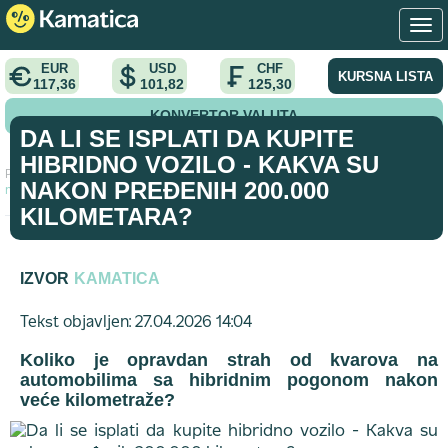
EUR
USD
CHF
KURSNA LISTA
117,36
101,82
125,30
KONVERTOR VALUTA
DA LI SE ISPLATI DA KUPITE
HIBRIDNO VOZILO - KAKVA SU
Početna
>
vodic
>
Da li se isplati da kupite hibridno vozilo - Kakva su
NAKON PREĐENIH 200.000
nakon pređenih 200.000 kilometara?
KILOMETARA?
IZVOR
KAMATICA
Tekst objavljen: 27.04.2026 14:04
Koliko je opravdan strah od kvarova na
automobilima sa hibridnim pogonom nakon
veće kilometraže?