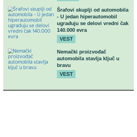
Šrafovi skuplji od automobila
- U jedan hiperautomobil
ugrađuju se delovi vredni čak
140.000 evra
VEST
Nemački proizvođač
automobila stavlja ključ u
bravu
VEST