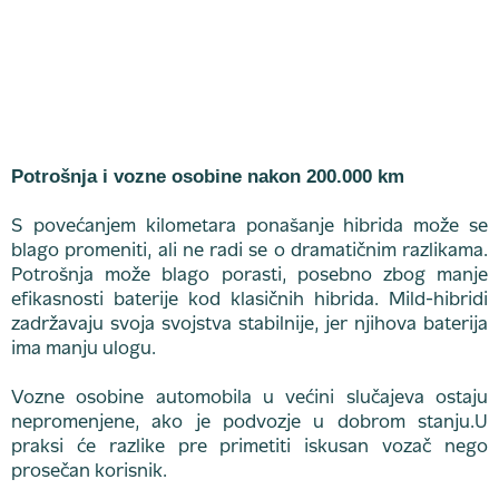
Potrošnja i vozne osobine nakon 200.000 km
S povećanjem kilometara ponašanje hibrida može se
blago promeniti, ali ne radi se o dramatičnim razlikama.
Potrošnja može blago porasti, posebno zbog manje
efikasnosti baterije kod klasičnih hibrida. Mild-hibridi
zadržavaju svoja svojstva stabilnije, jer njihova baterija
ima manju ulogu.
Vozne osobine automobila u većini slučajeva ostaju
nepromenjene, ako je podvozje u dobrom stanju.U
praksi će razlike pre primetiti iskusan vozač nego
prosečan korisnik.