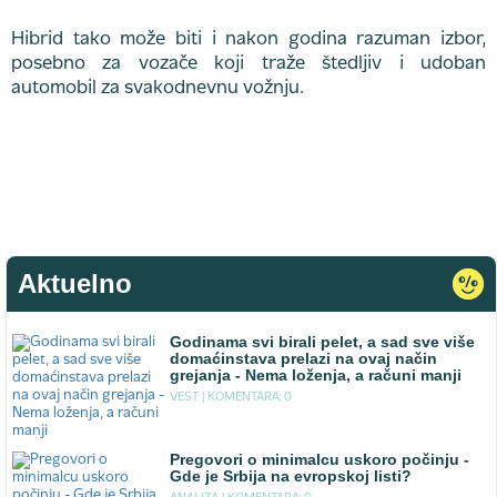
Hibrid tako može biti i nakon godina razuman izbor,
posebno za vozače koji traže štedljiv i udoban
automobil za svakodnevnu vožnju.
Aktuelno
Godinama svi birali pelet, a sad sve više
domaćinstava prelazi na ovaj način
grejanja - Nema loženja, a računi manji
VEST |
KOMENTARA: 0
Pregovori o minimalcu uskoro počinju -
Gde je Srbija na evropskoj listi?