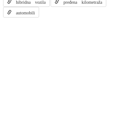
hibridna vozila
pređena kilometraža
automobili