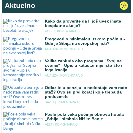
Aktuelno
Kako da proverite da li još uvek imate
besplatne akcije?
VODIC |
KOMENTARA: 0
Pregovori o minimalcu uskoro počinju -
Gde je Srbija na evropskoj listi?
ANALIZA |
KOMENTARA: 0
Velika zabluda oko programa "Svoj na
svome" - Upis u katastar nije isto što i
legalizacija
ANALIZA |
KOMENTARA: 0
Odlazite u penziju, a nedostaje vam radni
staž? Ovo su prvi koraci koje treba da
preduzmete
SAVET |
KOMENTARA: 0
Posle pola veka počinje obnova hotela
„Srbija” simbola Niške Banje
VEST |
KOMENTARA: 0