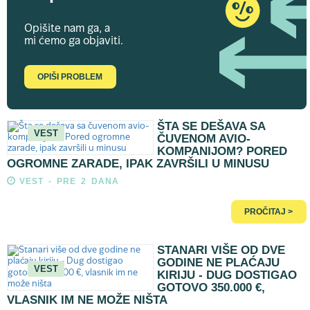
Opišite nam ga, a
mi ćemo ga objaviti.
OPIŠI PROBLEM
ŠTA SE DEŠAVA SA
VEST
ČUVENOM AVIO-
KOMPANIJOM? PORED
OGROMNE ZARADE, IPAK ZAVRŠILI U MINUSU
VEST - PRE 2 DANA
PROČITAJ >
STANARI VIŠE OD DVE
GODINE NE PLAĆAJU
VEST
KIRIJU - DUG DOSTIGAO
GOTOVO 350.000 €,
VLASNIK IM NE MOŽE NIŠTA