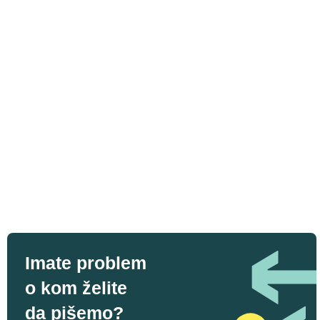
Imate problem
o kom želite
da pišemo?