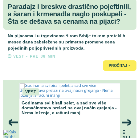
Paradajz i breskve drastično pojeftinili,
a šaran i krmenadla naglo poskupeli -
Šta se dešava sa cenama na pijaci?
Na pijacama i u trgovinama širom Srbije tokom proteklih
mesec dana zabeležene su primetne promene cena
pojedinih poljoprivrednih proizvoda.
VEST - PRE 38 MIN
PROČITAJ >
VO
VEST
Gde 
ostupka
Godinama svi birali pelet, a sad sve više
nižom
domaćinstava prelazi na ovaj način grejanja -
Nema loženja, a računi manji
KAKO DA SE VRATITE
KUĆI AKO STE IZGUBILI