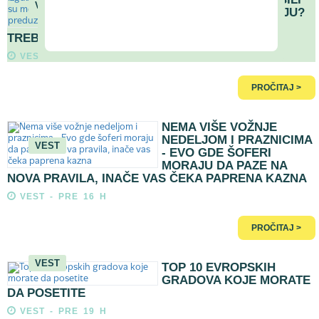
VEST
PASOŠ NA PUTOVANJU?
OVO SU MERE KOJE
TREBA ODMAH DA PREDUZMETE
VEST - PRE 15 H
PROČITAJ >
NEMA VIŠE VOŽNJE
NEDELJOM I PRAZNICIMA
VEST
- EVO GDE ŠOFERI
MORAJU DA PAZE NA
NOVA PRAVILA, INAČE VAS ČEKA PAPRENA KAZNA
VEST - PRE 16 H
PROČITAJ >
VEST
TOP 10 EVROPSKIH
GRADOVA KOJE MORATE
DA POSETITE
VEST - PRE 19 H