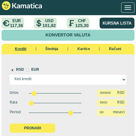
EUR
USD
CHF
KURSNA LISTA
117,36
101,82
125,30
KONVERTOR VALUTA
Krediti
Štednja
Kartice
Računi
|
|
|
RSD
EUR
Iznos
RSD
Rata
RSD
Period
meseci
PRONAĐI