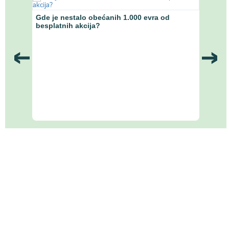
anke
Gde je nestalo obećanih 1.000 evra od
Ekono
besplatnih akcija?
Naci