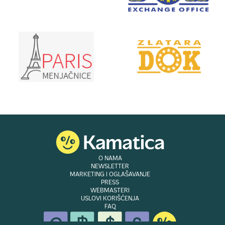
O NAMA
NEWSLETTER
MARKETING I OGLAŠAVANJE
PRESS
WEBMASTERI
USLOVI KORIŠĆENJA
FAQ