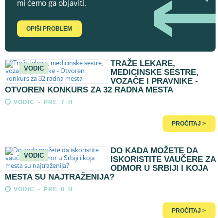
mi ćemo ga objaviti.
OPIŠI PROBLEM
TRAŽE LEKARE,
VODIC
MEDICINSKE SESTRE,
VOZAČE I PRAVNIKE -
OTVOREN KONKURS ZA 32 RADNA MESTA
VODIC - PRE 7 H
PROČITAJ >
DO KADA MOŽETE DA
VODIC
ISKORISTITE VAUČERE ZA
ODMOR U SRBIJI I KOJA
MESTA SU NAJTRAŽENIJA?
VODIC - PRE 8 H
PROČITAJ >