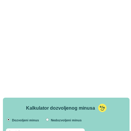
Kalkulator dozvoljenog minusa
Dozvoljeni minus
Nedozvoljeni minus