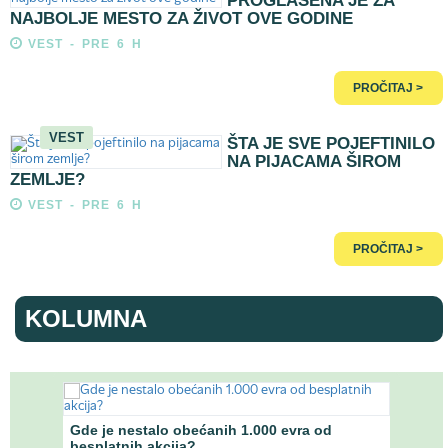
PROGLAŠENA JE ZA
NAJBOLJE MESTO ZA ŽIVOT OVE GODINE
VEST - PRE 6 H
PROČITAJ >
VEST
ŠTA JE SVE POJEFTINILO
NA PIJACAMA ŠIROM
ZEMLJE?
VEST - PRE 6 H
PROČITAJ >
KOLUMNA
anke
Gde je nestalo obećanih 1.000 evra od
Ekono
besplatnih akcija?
Naci