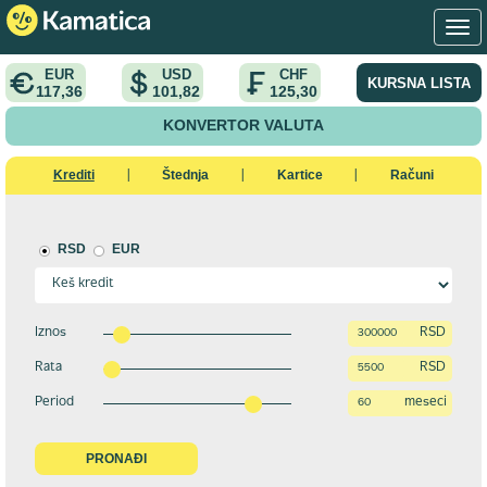
EUR
USD
CHF
KURSNA LISTA
117,36
101,82
125,30
KONVERTOR VALUTA
Krediti
Štednja
Kartice
Računi
|
|
|
RSD
EUR
Iznos
RSD
Rata
RSD
Period
meseci
PRONAĐI