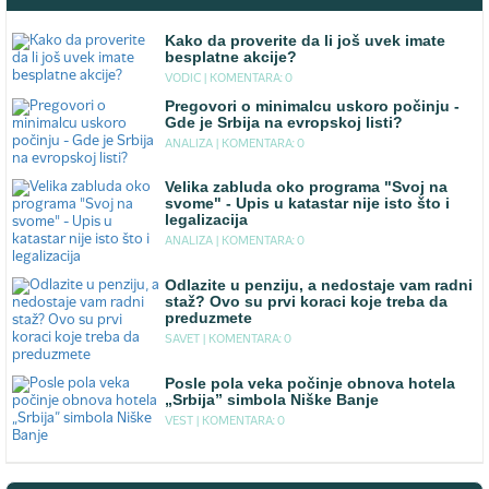
Kako da proverite da li još uvek imate
besplatne akcije?
VODIC |
KOMENTARA: 0
Pregovori o minimalcu uskoro počinju -
Gde je Srbija na evropskoj listi?
ANALIZA |
KOMENTARA: 0
Velika zabluda oko programa "Svoj na
svome" - Upis u katastar nije isto što i
legalizacija
ANALIZA |
KOMENTARA: 0
Odlazite u penziju, a nedostaje vam radni
staž? Ovo su prvi koraci koje treba da
preduzmete
SAVET |
KOMENTARA: 0
Posle pola veka počinje obnova hotela
„Srbija” simbola Niške Banje
VEST |
KOMENTARA: 0