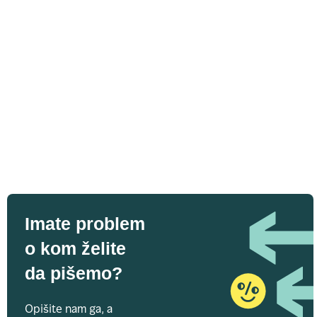
Imate problem
o kom želite
da pišemo?
Opišite nam ga, a