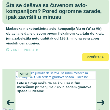
Šta se dešava sa čuvenom avio-
kompanijom? Pored ogromne zarade,
ipak završili u minusu
Mađarska niskobudžetna avio-kompanija Viz er (Wizz Air)
objavila je da je u svom prvom fiskalnom kvartalu do kraja
juna zabeležila neto gubitak od 198,2 miliona evra zbog
visokih cena goriva.
VEST - PRE 1 H
PROČITAJ >
VEST
VO
Gde u Srbiji može da se živi i sa nižim
Gde 
ostupka
mesečnim primanjima? Ovih sedam gradova
nižom
spada u idealne