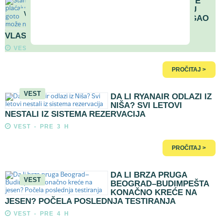
STANARI VIŠE OD DVE
GODINE NE PLAĆAJU
VEST
KIRIJU - DUG DOSTIGAO
GOTOVO 350.000 €,
VLASNIK IM NE MOŽE NIŠTA
VEST - PRE 2 H
PROČITAJ >
VEST
DA LI RYANAIR ODLAZI IZ
NIŠA? SVI LETOVI
NESTALI IZ SISTEMA REZERVACIJA
VEST - PRE 3 H
PROČITAJ >
DA LI BRZA PRUGA
VEST
BEOGRAD–BUDIMPEŠTA
KONAČNO KREĆE NA
JESEN? POČELA POSLEDNJA TESTIRANJA
VEST - PRE 4 H