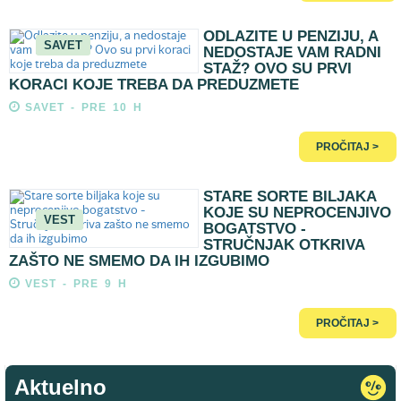
ODLAZITE U PENZIJU, A
SAVET
NEDOSTAJE VAM RADNI
STAŽ? OVO SU PRVI
KORACI KOJE TREBA DA PREDUZMETE
SAVET - PRE 10 H
PROČITAJ >
STARE SORTE BILJAKA
KOJE SU NEPROCENJIVO
VEST
BOGATSTVO -
STRUČNJAK OTKRIVA
ZAŠTO NE SMEMO DA IH IZGUBIMO
VEST - PRE 9 H
PROČITAJ >
Aktuelno