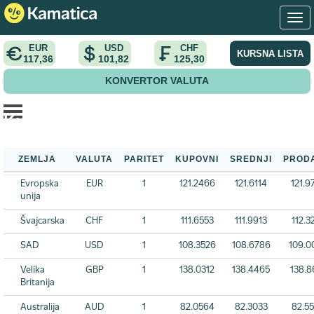
EUR
USD
CHF
KURSNA LISTA
117,36
101,82
125,30
KONVERTOR VALUTA
Kursna lista NBS
Početna
>
Kursna lista
>
Kursna lista NBS
ZEMLJA
VALUTA
PARITET
KUPOVNI
SREDNJI
PROD
Evropska
EUR
1
121.2466
121.6114
121.9
unija
Švajcarska
CHF
1
111.6553
111.9913
112.3
SAD
USD
1
108.3526
108.6786
109.0
Velika
GBP
1
138.0312
138.4465
138.8
Britanija
Australija
AUD
1
82.0564
82.3033
82.5