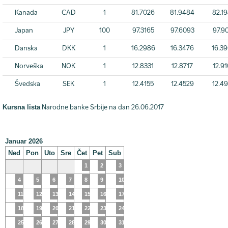
Kanada
CAD
1
81.7026
81.9484
82.1
Japan
JPY
100
97.3165
97.6093
97.9
Danska
DKK
1
16.2986
16.3476
16.3
Norveška
NOK
1
12.8331
12.8717
12.9
Švedska
SEK
1
12.4155
12.4529
12.4
Kursna lista
Narodne banke Srbije na dan 26.06.2017
Januar 2026
Ned
Pon
Uto
Sre
Čet
Pet
Sub
1
2
3
4
5
6
7
8
9
10
11
12
13
14
15
16
17
18
19
20
21
22
23
24
25
26
27
28
29
30
31