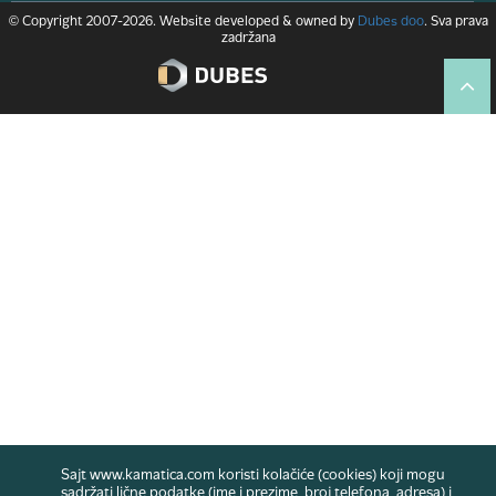
© Copyright 2007-2026. Website developed & owned by
Dubes doo
. Sva prava
zadržana
Sajt www.kamatica.com koristi kolačiće (cookies) koji mogu
sadržati lične podatke (ime i prezime, broj telefona, adresa) i