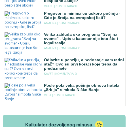
besplatne akcije?
VODIC |
KOMENTARA: 0
Pregovori o minimalcu uskoro počinju -
Gde je Srbija na evropskoj listi?
ANALIZA |
KOMENTARA: 0
Velika zabluda oko programa "Svoj na
svome" - Upis u katastar nije isto što i
legalizacija
ANALIZA |
KOMENTARA: 0
Odlazite u penziju, a nedostaje vam radni
staž? Ovo su prvi koraci koje treba da
preduzmete
SAVET |
KOMENTARA: 0
Posle pola veka počinje obnova hotela
„Srbija” simbola Niške Banje
VEST |
KOMENTARA: 0
Kalkulator dozvoljenog minusa