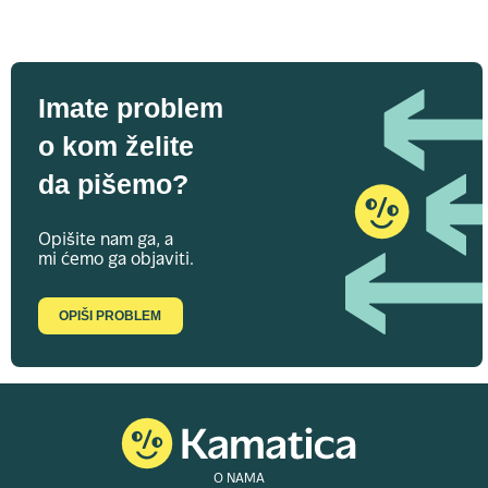
Imate problem
o kom želite
da pišemo?
Opišite nam ga, a
mi ćemo ga objaviti.
OPIŠI PROBLEM
O NAMA