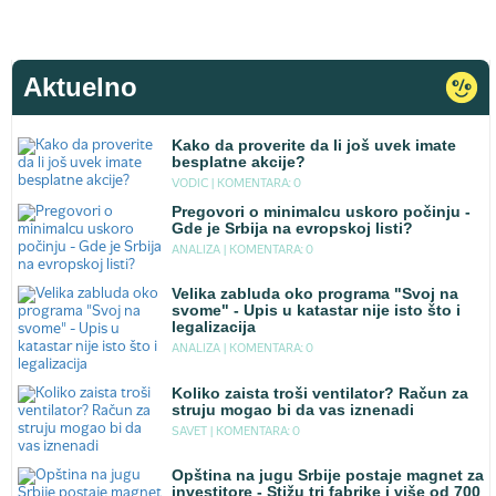
Aktuelno
Kako da proverite da li još uvek imate
besplatne akcije?
VODIC |
KOMENTARA: 0
Pregovori o minimalcu uskoro počinju -
Gde je Srbija na evropskoj listi?
ANALIZA |
KOMENTARA: 0
Velika zabluda oko programa "Svoj na
svome" - Upis u katastar nije isto što i
legalizacija
ANALIZA |
KOMENTARA: 0
Koliko zaista troši ventilator? Račun za
struju mogao bi da vas iznenadi
SAVET |
KOMENTARA: 0
Opština na jugu Srbije postaje magnet za
investitore - Stižu tri fabrike i više od 700