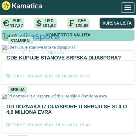
EUR
USD
CHF
KURSNA LISTA
117,37
101,62
125,86
KONVERTOR VALUTA
Tag:
dijaspora
STAMBENI
Pocetna
>
Tag
>
Dijaspora
GDE KUPUJE STANOVE SRPSKA DIJASPORA?
TEKST OBJAVLJEN: 06.10.2025 11:57
SRBIJA
OD DOZNAKA IZ DIJASPORE U SRBIJU SE SLILO
4,6 MILIONA EVRA
TEKST OBJAVLJEN: 19.01.2023 15:40