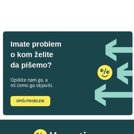
Imate problem
o kom želite
da pišemo?
Opišite nam ga, a
mi ćemo ga objaviti.
OPIŠI PROBLEM