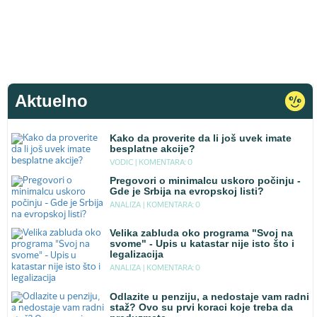
Aktuelno
Kako da proverite da li još uvek imate
besplatne akcije?
VODIC |
KOMENTARA: 0
Pregovori o minimalcu uskoro počinju -
Gde je Srbija na evropskoj listi?
ANALIZA |
KOMENTARA: 0
Velika zabluda oko programa "Svoj na
svome" - Upis u katastar nije isto što i
legalizacija
ANALIZA |
KOMENTARA: 0
Odlazite u penziju, a nedostaje vam radni
staž? Ovo su prvi koraci koje treba da