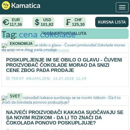
EUR
USD
CHF
KURSNA LISTA
117,36
101,82
125,30
KONVERTOR VALUTA
Tag:
cena čokolade
EKONOMIJA
Pocetna
>
Tag
>
Cena čokolade
POSKUPLJENJE IM SE OBILO O GLAVU - ČUVENI
PROIZVOĐAČ ČOKOLADE MORAO DA SNIZI
CENE ZBOG PADA PRODAJE
TEKST OBJAVLJEN: 22.07.2026 11:19
SVET
NAJVEĆI PROIZVOĐAČI KAKAOA SUOČAVAJU SE
SA NOVIM RIZIKOM - DA LI TO ZNAČI DA
ČOKOLADA PONOVO POSKUPLJUJE?