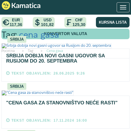
EUR
USD
CHF
KURSNA LISTA
117,36
101,82
125,30
KONVERTOR VALUTA
Tag:
cena gasa
SRBIJA
Pocetna
>
Tag
>
Cena gasa
SRBIJA DOBIJA NOVI GASNI UGOVOR SA
RUSIJOM DO 20. SEPTEMBRA
TEKST OBJAVLJEN: 26.06.2025 9:26
SRBIJA
"CENA GASA ZA STANOVNIŠTVO NEĆE RASTI"
TEKST OBJAVLJEN: 17.11.2024 16:00