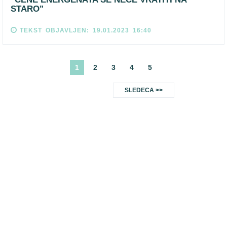
STARO"
TEKST OBJAVLJEN: 19.01.2023 16:40
1
2
3
4
5
SLEDECA >>