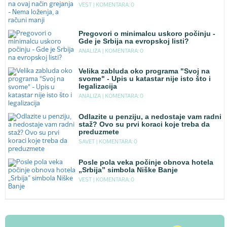
VEST |
KOMENTARA: 0
Pregovori o minimalcu uskoro počinju -
Gde je Srbija na evropskoj listi?
ANALIZA |
KOMENTARA: 0
Velika zabluda oko programa "Svoj na
svome" - Upis u katastar nije isto što i
legalizacija
ANALIZA |
KOMENTARA: 0
Odlazite u penziju, a nedostaje vam radni
staž? Ovo su prvi koraci koje treba da
preduzmete
SAVET |
KOMENTARA: 0
Posle pola veka počinje obnova hotela
„Srbija” simbola Niške Banje
VEST |
KOMENTARA: 0