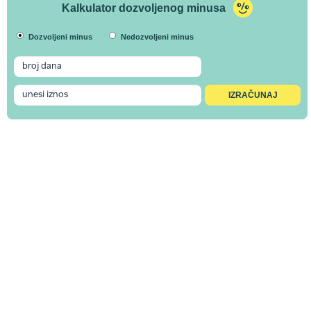
Kalkulator dozvoljenog minusa
Dozvoljeni minus
Nedozvoljeni minus