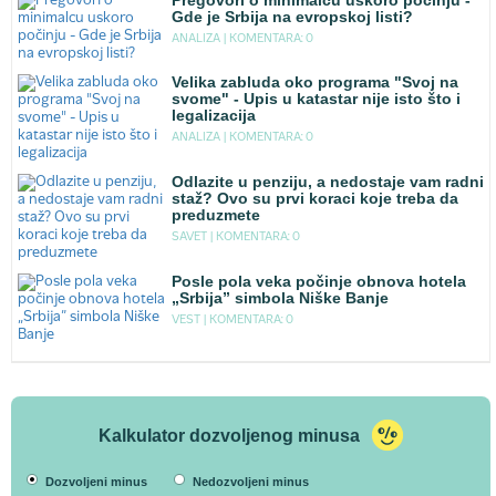
Pregovori o minimalcu uskoro počinju -
Gde je Srbija na evropskoj listi?
ANALIZA |
KOMENTARA: 0
Velika zabluda oko programa "Svoj na
svome" - Upis u katastar nije isto što i
legalizacija
ANALIZA |
KOMENTARA: 0
Odlazite u penziju, a nedostaje vam radni
staž? Ovo su prvi koraci koje treba da
preduzmete
SAVET |
KOMENTARA: 0
Posle pola veka počinje obnova hotela
„Srbija” simbola Niške Banje
VEST |
KOMENTARA: 0
Kalkulator dozvoljenog minusa
Dozvoljeni minus
Nedozvoljeni minus