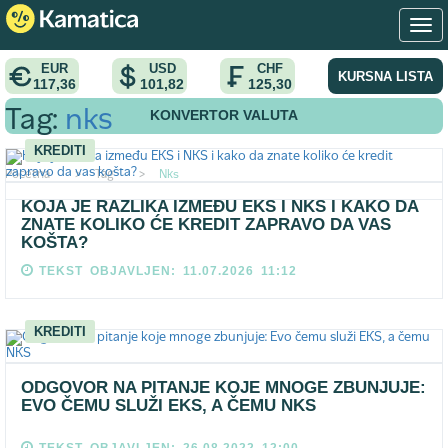
EUR
USD
CHF
KURSNA LISTA
117,36
101,82
125,30
KONVERTOR VALUTA
Tag:
nks
KREDITI
Pocetna
>
Tag
>
Nks
KOJA JE RAZLIKA IZMEĐU EKS I NKS I KAKO DA
ZNATE KOLIKO ĆE KREDIT ZAPRAVO DA VAS
KOŠTA?
TEKST OBJAVLJEN: 11.07.2026 11:12
KREDITI
ODGOVOR NA PITANJE KOJE MNOGE ZBUNJUJE:
EVO ČEMU SLUŽI EKS, A ČEMU NKS