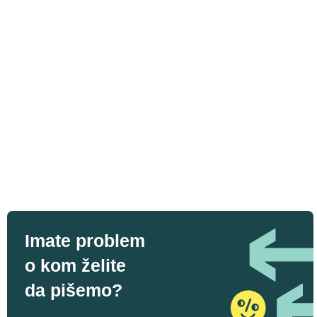
Imate problem
o kom želite
da pišemo?