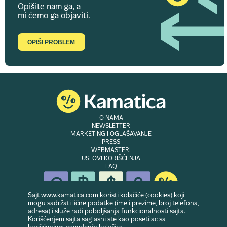
Opišite nam ga, a
mi ćemo ga objaviti.
OPIŠI PROBLEM
O NAMA
NEWSLETTER
MARKETING I OGLAŠAVANJE
PRESS
WEBMASTERI
USLOVI KORIŠĆENJA
FAQ
Sajt www.kamatica.com koristi kolačiće (cookies) koji
mogu sadržati lične podatke (ime i prezime, broj telefona,
adresa) i služe radi poboljšanja funkcionalnosti sajta.
© Copyright 2007-2026. Website developed & owned by
Dubes doo
. Sva prava
Korišćenjem sajta saglasni ste kao posetilac sa
zadržana