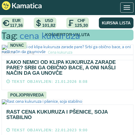
EUR
USD
CHF
KURSNA LISTA
117,36
101,82
125,30
KONVERTOR VALUTA
Tag:
cena kukuruza
NOVAC
Pocetna
>
Tag
>
Cena kukuruza
KAKO NEMCI OD KLIPA KUKURUZA ZARADE
PARE? SRBI GA OBIČNO BACE, A ONI NAŠLI
NAČIN DA GA UNOVČE
TEKST OBJAVLJEN: 21.01.2026 8:08
POLJOPRIVREDA
RAST CENA KUKURUZA I PŠENICE, SOJA
STABILNO
TEKST OBJAVLJEN: 22.01.2023 9:00