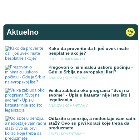
Aktuelno
Kako da proverite da li još uvek imate
besplatne akcije?
VODIC |
KOMENTARA: 0
Pregovori o minimalcu uskoro počinju -
Gde je Srbija na evropskoj listi?
ANALIZA |
KOMENTARA: 0
Velika zabluda oko programa "Svoj na
svome" - Upis u katastar nije isto što i
legalizacija
ANALIZA |
KOMENTARA: 0
Odlazite u penziju, a nedostaje vam radni
staž? Ovo su prvi koraci koje treba da
preduzmete
SAVET |
KOMENTARA: 0