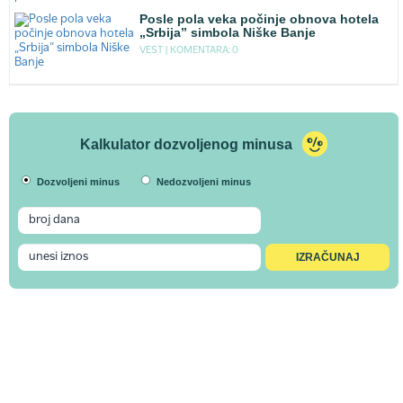
Posle pola veka počinje obnova hotela
„Srbija” simbola Niške Banje
VEST |
KOMENTARA: 0
Kalkulator dozvoljenog minusa
Dozvoljeni minus
Nedozvoljeni minus