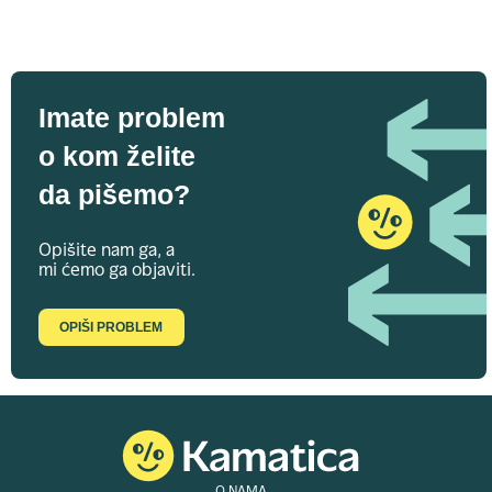
Imate problem
o kom želite
da pišemo?
Opišite nam ga, a
mi ćemo ga objaviti.
OPIŠI PROBLEM