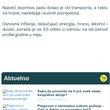
Najveći doprinos padu došao je od transporta, a rastu
od hrane, nameštaja i kućnih potrepština.
Osnovna inflacija, isključujući energiju, hranu, alkohol i
duvan, porasla je za 3,5 odsto u odnosu na isti period
prošle godine u maju.
Aktuelno
Kako da proverite da li još uvek imate
besplatne akcije?
VODIC |
KOMENTARA: 0
Pregovori o minimalcu uskoro počinju -
Gde je Srbija na evropskoj listi?