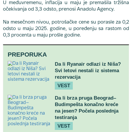
U međuvremenu, inflacija u maju je premašila tržišna
očekivanja od 3,3 odsto, prenosi Anadolu Agency.
Na mesečnom nivou, potrošačke cene su porasle za 0,2
odsto u maju 2025. godine, u poređenju sa rastom od
0,3 procenta u maju prošle godine.
PREPORUKA
Da li Ryanair odlazi iz Niša?
Svi letovi nestali iz sistema
rezervacija
VEST
Da li brza pruga Beograd–
Budimpešta konačno kreće
na jesen? Počela poslednja
testiranja
VEST