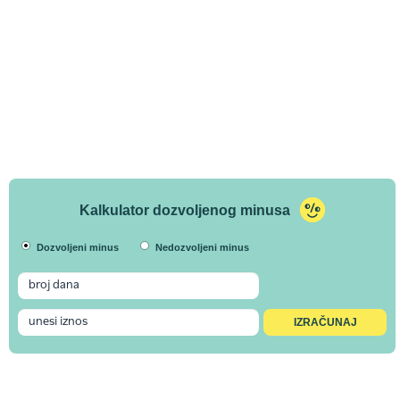
Kalkulator dozvoljenog minusa
Dozvoljeni minus
Nedozvoljeni minus