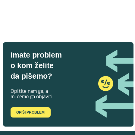
Imate problem
o kom želite
da pišemo?
Opišite nam ga, a
mi ćemo ga objaviti.
OPIŠI PROBLEM