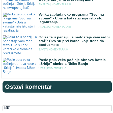
ANALIZA |
KOMENTARA: 0
Velika zabluda oko programa "Svoj na
svome" - Upis u katastar nije isto što i
legalizacija
ANALIZA |
KOMENTARA: 0
Odlazite u penziju, a nedostaje vam radni
staž? Ovo su prvi koraci koje treba da
preduzmete
SAVET |
KOMENTARA: 0
Posle pola veka počinje obnova hotela
„Srbija” simbola Niške Banje
VEST |
KOMENTARA: 0
Ostavi komentar