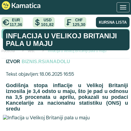
EUR
USD
CHF
KURSNA LISTA
117,36
101,82
125,30
KONVERTOR VALUTA
INFLACIJA U VELIKOJ BRITANIJI
PALA U MAJU
Početna
>
vest
>
Inflacija u Velikoj Britaniji pala u maju
IZVOR
BIZNIS.RS/ANADOLU
Tekst objavljen: 18.06.2025 16:55
Godišnja stopa inflacije u Velikoj Britaniji
iznosila je 3,4 odsto u maju, što je pad u odnosu
na 3,5 procenata u aprilu, pokazali su podaci
Kancelarije za nacionalnu statistiku (ONS) u
sredu