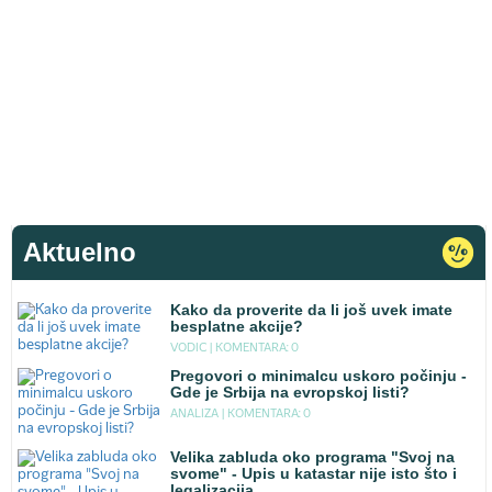
Aktuelno
Kako da proverite da li još uvek imate
besplatne akcije?
VODIC |
KOMENTARA: 0
Pregovori o minimalcu uskoro počinju -
Gde je Srbija na evropskoj listi?
ANALIZA |
KOMENTARA: 0
Velika zabluda oko programa "Svoj na
svome" - Upis u katastar nije isto što i
legalizacija