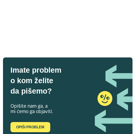
Imate problem
o kom želite
da pišemo?
Opišite nam ga, a
mi ćemo ga objaviti.
OPIŠI PROBLEM