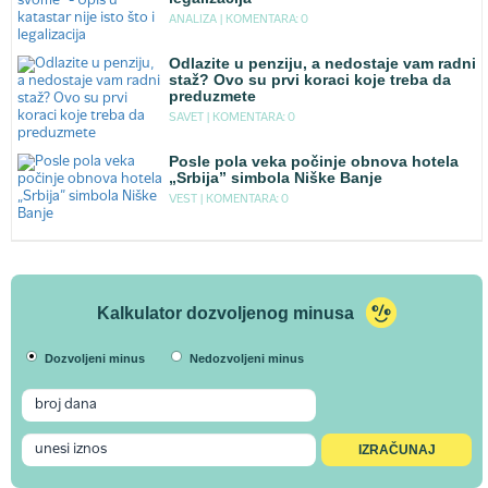
ANALIZA |
KOMENTARA: 0
Odlazite u penziju, a nedostaje vam radni
staž? Ovo su prvi koraci koje treba da
preduzmete
SAVET |
KOMENTARA: 0
Posle pola veka počinje obnova hotela
„Srbija” simbola Niške Banje
VEST |
KOMENTARA: 0
Kalkulator dozvoljenog minusa
Dozvoljeni minus
Nedozvoljeni minus