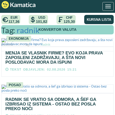
EUR
USD
CHF
KURSNA LISTA
117,36
101,82
125,30
KONVERTOR VALUTA
Tag:
radnik
EKONOMIJA
Pocetna
>
Tag
>
Radnik
MENJA SE VLASNIK FIRME? EVO KOJA PRAVA
ZAPOSLENI ZADRŽAVAJU, A ŠTA NOVI
POSLODAVAC MORA DA ISPUNI
TEKST OBJAVLJEN: 02.08.2026 15:21
POSAO
RADNIK SE VRATIO SA ODMORA, A ŠEF GA
IZBRISAO IZ SISTEMA - OSTAO BEZ POSLA
PREKO NOĆI