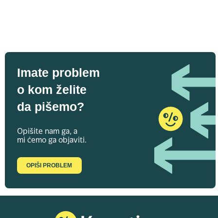
Imate problem
o kom želite
da pišemo?
Opišite nam ga, a
mi ćemo ga objaviti.
OPIŠI PROBLEM