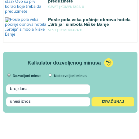
preduzmete
SAVET |
KOMENTARA: 0
Posle pola veka počinje obnova hotela
„Srbija” simbola Niške Banje
VEST |
KOMENTARA: 0
Kalkulator dozvoljenog minusa
Dozvoljeni minus
Nedozvoljeni minus