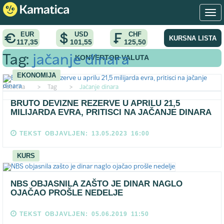
EUR
USD
CHF
KURSNA LISTA
117,35
101,55
125,50
KONVERTOR VALUTA
Tag:
jačanje dinara
EKONOMIJA
Pocetna
>
Tag
>
Jačanje dinara
BRUTO DEVIZNE REZERVE U APRILU 21,5
MILIJARDA EVRA, PRITISCI NA JAČANJE DINARA
TEKST OBJAVLJEN: 13.05.2023 16:00
KURS
NBS OBJASNILA ZAŠTO JE DINAR NAGLO
OJAČAO PROŠLE NEDELJE
TEKST OBJAVLJEN: 05.06.2019 11:50