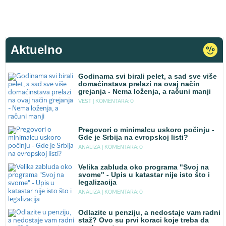
Aktuelno
Godinama svi birali pelet, a sad sve više
domaćinstava prelazi na ovaj način
grejanja - Nema loženja, a računi manji
VEST |
KOMENTARA: 0
Pregovori o minimalcu uskoro počinju -
Gde je Srbija na evropskoj listi?
ANALIZA |
KOMENTARA: 0
Velika zabluda oko programa "Svoj na
svome" - Upis u katastar nije isto što i
legalizacija
ANALIZA |
KOMENTARA: 0
Odlazite u penziju, a nedostaje vam radni
staž? Ovo su prvi koraci koje treba da