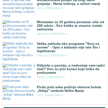
domaćinstava prelazi na ovaj način
grejanja - Nema loženja, a računi manji
VEST |
KOMENTARA: 0
Minimalac za 10 godina porastao više od
200 odsto - Evo koliko je stvarno ostalo
radnicima
ANALIZA |
KOMENTARA: 0
Velika zabluda oko programa "Svoj na
svome" - Upis u katastar nije isto što i
legalizacija
ANALIZA |
KOMENTARA: 0
Odlazite u penziju, a nedostaje vam radni
staž? Ovo su prvi koraci koje treba da
preduzmete
SAVET |
KOMENTARA: 0
Posle pola veka počinje obnova hotela
„Srbija” simbola Niške Banje
VEST |
KOMENTARA: 0