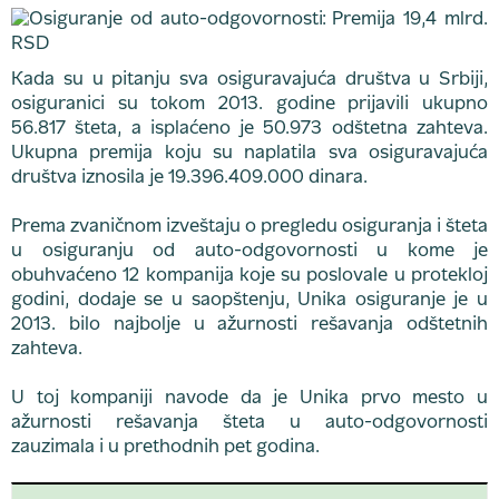
Kada su u pitanju sva osiguravajuća društva u Srbiji,
osiguranici su tokom 2013. godine prijavili ukupno
56.817 šteta, a isplaćeno je 50.973 odštetna zahteva.
Ukupna premija koju su naplatila sva osiguravajuća
društva iznosila je 19.396.409.000 dinara.
Prema zvaničnom izveštaju o pregledu osiguranja i šteta
u osiguranju od auto-odgovornosti u kome je
obuhvaćeno 12 kompanija koje su poslovale u protekloj
godini, dodaje se u saopštenju, Unika osiguranje je u
2013. bilo najbolje u ažurnosti rešavanja odštetnih
zahteva.
U toj kompaniji navode da je Unika prvo mesto u
ažurnosti rešavanja šteta u auto-odgovornosti
zauzimala i u prethodnih pet godina.