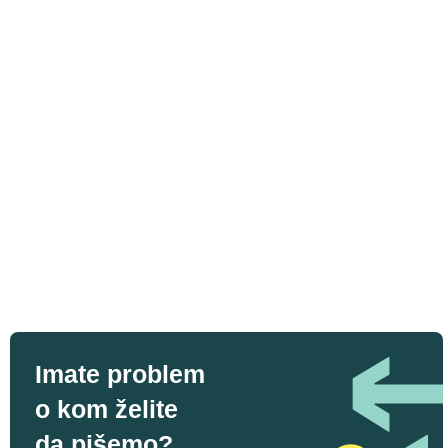
Imate problem
o kom želite
da pišemo?