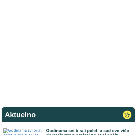
Aktuelno
Godinama svi birali pelet, a sad sve više