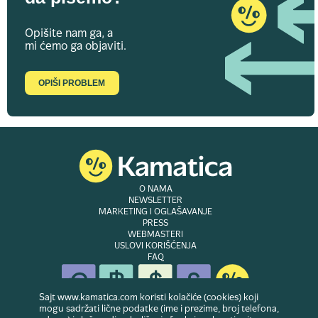
Opišite nam ga, a
mi ćemo ga objaviti.
OPIŠI PROBLEM
O NAMA
NEWSLETTER
MARKETING I OGLAŠAVANJE
PRESS
WEBMASTERI
USLOVI KORIŠĆENJA
FAQ
Sajt www.kamatica.com koristi kolačiće (cookies) koji
mogu sadržati lične podatke (ime i prezime, broj telefona,