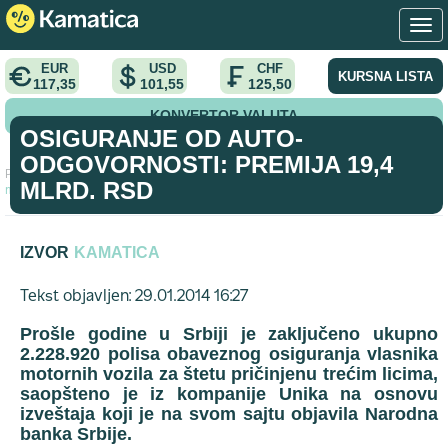
EUR
USD
CHF
KURSNA LISTA
117,35
101,55
125,50
KONVERTOR VALUTA
OSIGURANJE OD AUTO-
ODGOVORNOSTI: PREMIJA 19,4
Početna
>
vest
>
Osiguranje od auto-odgovornosti: Premija 19,4
MLRD. RSD
mlrd. RSD
IZVOR
KAMATICA
Tekst objavljen: 29.01.2014 16:27
Prošle godine u Srbiji je zaključeno ukupno
2.228.920 polisa obaveznog osiguranja vlasnika
motornih vozila za štetu pričinjenu trećim licima,
saopšteno je iz kompanije Unika na osnovu
izveštaja koji je na svom sajtu objavila Narodna
banka Srbije.