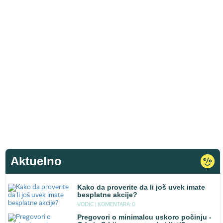
Aktuelno
Kako da proverite da li još uvek imate
besplatne akcije?
VODIC |
KOMENTARA: 0
Pregovori o minimalcu uskoro počinju -