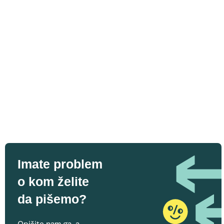
Imate problem
o kom želite
da pišemo?