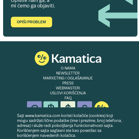
Opišite nam ga, a
mi ćemo ga objaviti.
OPIŠI PROBLEM
O NAMA
NEWSLETTER
MARKETING I OGLAŠAVANJE
PRESS
WEBMASTERI
USLOVI KORIŠĆENJA
FAQ
Sajt www.kamatica.com koristi kolačiće (cookies) koji
mogu sadržati lične podatke (ime i prezime, broj telefona,
adresa) i služe radi poboljšanja funkcionalnosti sajta.
© Copyright 2007-2026. Website developed & owned by
Dubes doo
. Sva prava
Korišćenjem sajta saglasni ste kao posetilac sa
zadržana
korišćenjem navedenih kolačica.