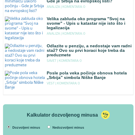
Gde je Srbija na evropskoj listi?
ANALIZA |
KOMENTARA: 0
Velika zabluda oko programa "Svoj na
svome" - Upis u katastar nije isto što i
legalizacija
ANALIZA |
KOMENTARA: 0
Odlazite u penziju, a nedostaje vam radni
staž? Ovo su prvi koraci koje treba da
preduzmete
SAVET |
KOMENTARA: 0
Posle pola veka počinje obnova hotela
„Srbija” simbola Niške Banje
VEST |
KOMENTARA: 0
Kalkulator dozvoljenog minusa
Dozvoljeni minus
Nedozvoljeni minus