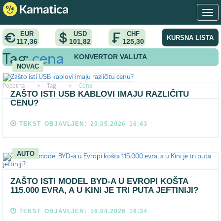
EUR
USD
CHF
KURSNA LISTA
117,36
101,82
125,30
KONVERTOR VALUTA
Tag:
cena
NOVAC
Pocetna
>
Tag
>
Cena
ZAŠTO ISTI USB KABLOVI IMAJU RAZLIČITU
CENU?
TEKST OBJAVLJEN: 20.05.2026 16:43
AUTO
ZAŠTO ISTI MODEL BYD-A U EVROPI KOŠTA
115.000 EVRA, A U KINI JE TRI PUTA JEFTINIJI?
TEKST OBJAVLJEN: 16.04.2026 16:34