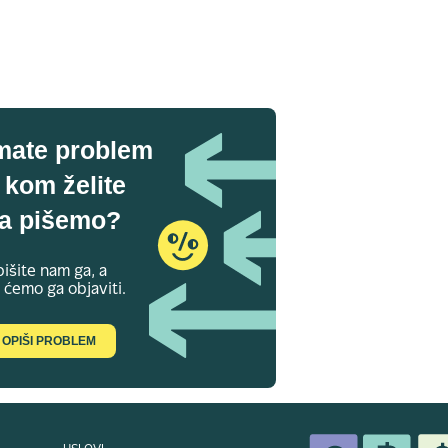
mate problem
 kom želite
a pišemo?
išite nam ga, a
 ćemo ga objaviti.
OPIŠI PROBLEM