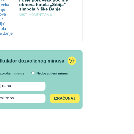
Posle pola veka počinje
obnova hotela „Srbija”
simbola Niške Banje
VEST |
KOMENTARA: 0
lkulator dozvoljenog minusa
ozvoljeni minus
Nedozvoljeni minus