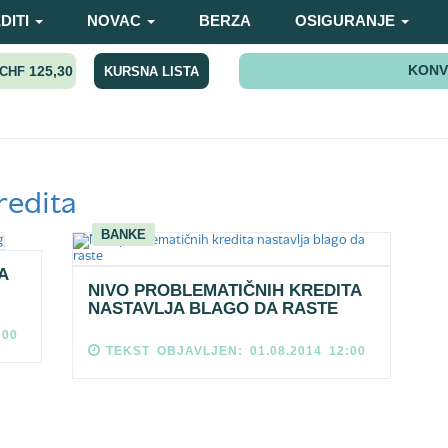
DITI
NOVAC
BERZA
OSIGURANJE
KONV
125,30
KURSNA LISTA
CHF
redita
BANKE
A
NIVO PROBLEMATIČNIH KREDITA
NASTAVLJA BLAGO DA RASTE
:00
TEKST OBJAVLJEN: 01.08.2014 12:00