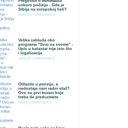
Pregovori o minimalcu
uskoro počinju - Gde je
Srbija na evropskoj listi?
ANALIZA |
KOMENTARA: 0
Velika zabluda oko
programa "Svoj na svome" -
Upis u katastar nije isto što
i legalizacija
ANALIZA |
KOMENTARA: 0
Odlazite u penziju, a
nedostaje vam radni staž?
Ovo su prvi koraci koje
treba da preduzmete
SAVET |
KOMENTARA: 0