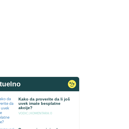
tuelno
Kako da proverite da li još
uvek imate besplatne
akcije?
VODIC |
KOMENTARA: 0