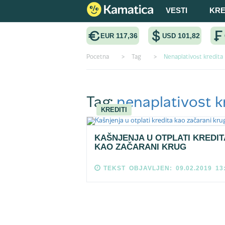
VESTI
KRE
117,36
101,82
EUR
USD
Pocetna
>
Tag
>
Nenaplativost kredita
Tag:
nenaplativost k
KREDITI
KAŠNJENJA U OTPLATI KREDIT
KAO ZAČARANI KRUG
TEKST OBJAVLJEN: 09.02.2019 13