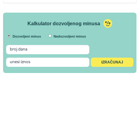
Kalkulator dozvoljenog minusa
Dozvoljeni minus
Nedozvoljeni minus