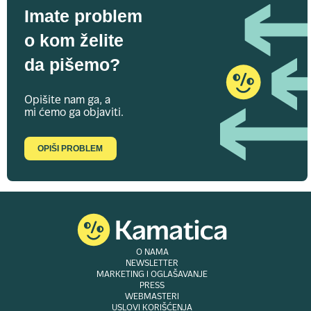
Imate problem
o kom želite
da pišemo?
Opišite nam ga, a
mi ćemo ga objaviti.
OPIŠI PROBLEM
O NAMA
NEWSLETTER
MARKETING I OGLAŠAVANJE
PRESS
WEBMASTERI
USLOVI KORIŠĆENJA