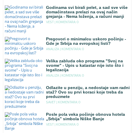
Godinama svi birali pelet, a sad sve više
domaćinstava prelazi na ovaj način
grejanja - Nema loženja, a računi manji
VEST |
KOMENTARA: 0
Pregovori o minimalcu uskoro počinju -
Gde je Srbija na evropskoj listi?
ANALIZA |
KOMENTARA: 0
Velika zabluda oko programa "Svoj na
svome" - Upis u katastar nije isto što i
legalizacija
ANALIZA |
KOMENTARA: 0
Odlazite u penziju, a nedostaje vam radni
staž? Ovo su prvi koraci koje treba da
preduzmete
SAVET |
KOMENTARA: 0
Posle pola veka počinje obnova hotela
„Srbija” simbola Niške Banje
VEST |
KOMENTARA: 0