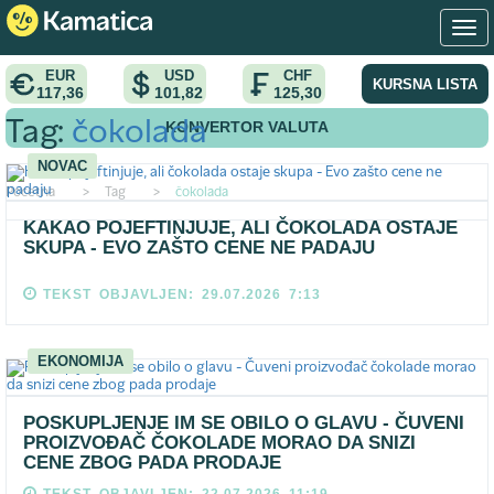
EUR
USD
CHF
KURSNA LISTA
117,36
101,82
125,30
KONVERTOR VALUTA
Tag:
čokolada
NOVAC
Pocetna
>
Tag
>
čokolada
KAKAO POJEFTINJUJE, ALI ČOKOLADA OSTAJE
SKUPA - EVO ZAŠTO CENE NE PADAJU
TEKST OBJAVLJEN: 29.07.2026 7:13
EKONOMIJA
POSKUPLJENJE IM SE OBILO O GLAVU - ČUVENI
PROIZVOĐAČ ČOKOLADE MORAO DA SNIZI
CENE ZBOG PADA PRODAJE