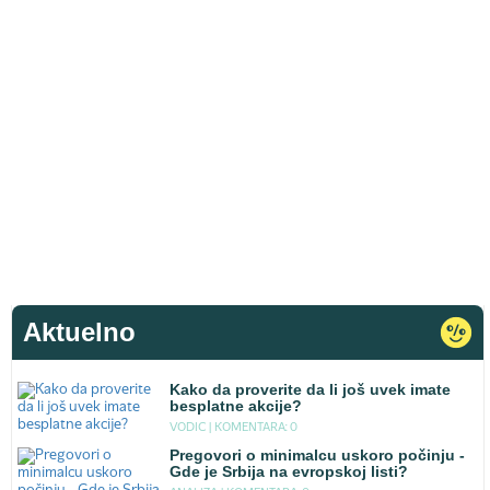
Aktuelno
Kako da proverite da li još uvek imate
besplatne akcije?
VODIC |
KOMENTARA: 0
Pregovori o minimalcu uskoro počinju -
Gde je Srbija na evropskoj listi?