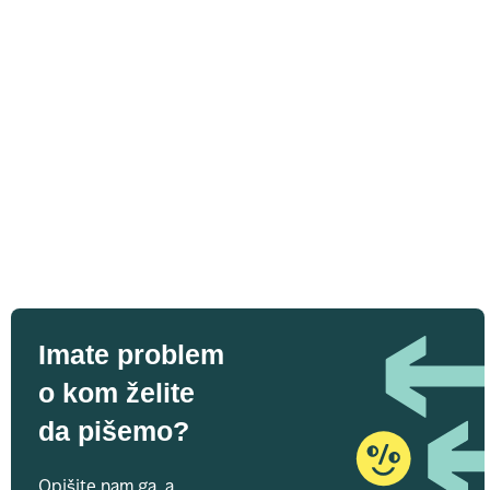
Imate problem
o kom želite
da pišemo?
Opišite nam ga, a