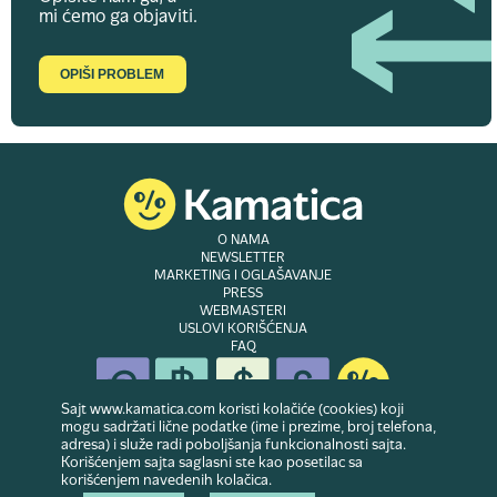
mi ćemo ga objaviti.
OPIŠI PROBLEM
O NAMA
NEWSLETTER
MARKETING I OGLAŠAVANJE
PRESS
WEBMASTERI
USLOVI KORIŠĆENJA
FAQ
Sajt www.kamatica.com koristi kolačiće (cookies) koji
mogu sadržati lične podatke (ime i prezime, broj telefona,
adresa) i služe radi poboljšanja funkcionalnosti sajta.
© Copyright 2007-2026. Website developed & owned by
Dubes doo
. Sva prava
Korišćenjem sajta saglasni ste kao posetilac sa
zadržana
korišćenjem navedenih kolačica.