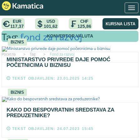
EUR
USD
CHF
KURSNA LISTA
117,37
101,62
125,86
KONVERTOR VALUTA
Tag:
fond za razvoj
BIZNIS
Pocetna
>
Tag
>
Fond za razvoj
MINISTARSTVO PRIVREDE DAJE POMOĆ
POČETNICIMA U BIZNISU
TEKST OBJAVLJEN: 23.01.2025 14:25
BIZNIS
KAKO DO BESPOVRATNIH SREDSTAVA ZA
PREDUZETNIKE?
TEKST OBJAVLJEN: 24.07.2023 15:45