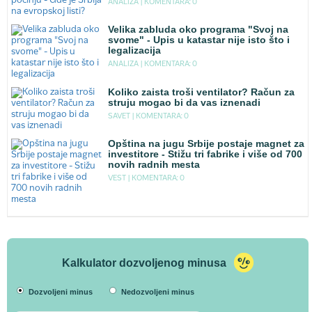
ANALIZA |
KOMENTARA: 0
Velika zabluda oko programa "Svoj na
svome" - Upis u katastar nije isto što i
legalizacija
ANALIZA |
KOMENTARA: 0
Koliko zaista troši ventilator? Račun za
struju mogao bi da vas iznenadi
SAVET |
KOMENTARA: 0
Opština na jugu Srbije postaje magnet za
investitore - Stižu tri fabrike i više od 700
novih radnih mesta
VEST |
KOMENTARA: 0
Kalkulator dozvoljenog minusa
Dozvoljeni minus
Nedozvoljeni minus