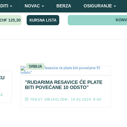
DITI
NOVAC
BERZA
OSIGURANJE
KONV
125,30
KURSNA LISTA
CHF
a
SRBIJA
CU
"RUDARIMA RESAVICE ĆE PLATE
BITI POVEĆANE 10 ODSTO"
58
TEKST OBJAVLJEN: 10.02.2024 9:00