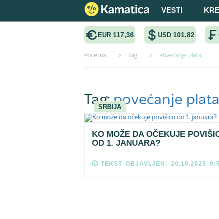
VESTI
KRE
117,36
101,82
EUR
USD
Pocetna
>
Tag
>
Povećanje plata
Tag:
povećanje plat
SRBIJA
KO MOŽE DA OČEKUJE POVIŠI
OD 1. JANUARA?
TEKST OBJAVLJEN: 20.10.2025 9: