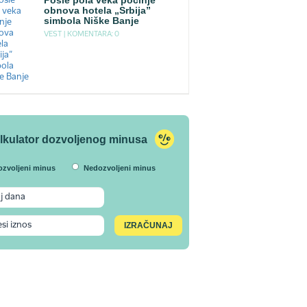
Posle pola veka počinje
obnova hotela „Srbija”
simbola Niške Banje
VEST |
KOMENTARA: 0
lkulator dozvoljenog minusa
ozvoljeni minus
Nedozvoljeni minus