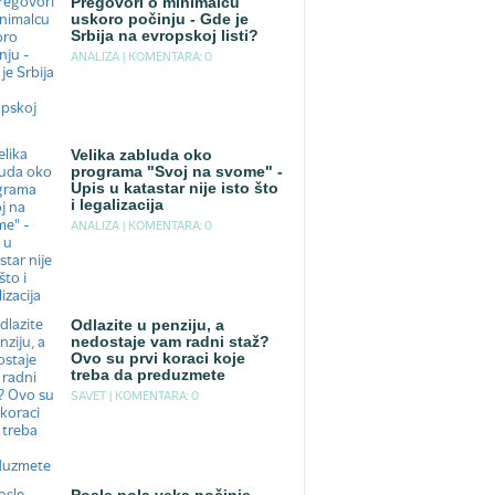
Pregovori o minimalcu
uskoro počinju - Gde je
Srbija na evropskoj listi?
ANALIZA |
KOMENTARA: 0
Velika zabluda oko
programa "Svoj na svome" -
Upis u katastar nije isto što
i legalizacija
ANALIZA |
KOMENTARA: 0
Odlazite u penziju, a
nedostaje vam radni staž?
Ovo su prvi koraci koje
treba da preduzmete
SAVET |
KOMENTARA: 0