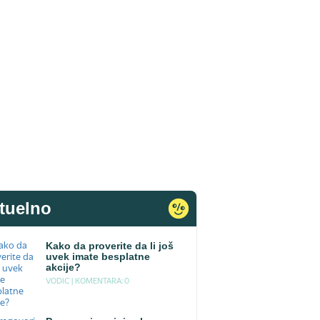
tuelno
Kako da proverite da li još
uvek imate besplatne
akcije?
VODIC |
KOMENTARA: 0