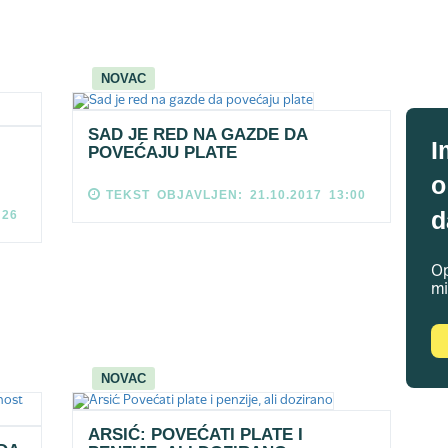
NOVAC
SAD JE RED NA GAZDE DA
I
POVEĆAJU PLATE
o
TEKST OBJAVLJEN: 21.10.2017 13:00
d
:26
Op
mi
NOVAC
ARSIĆ: POVEĆATI PLATE I