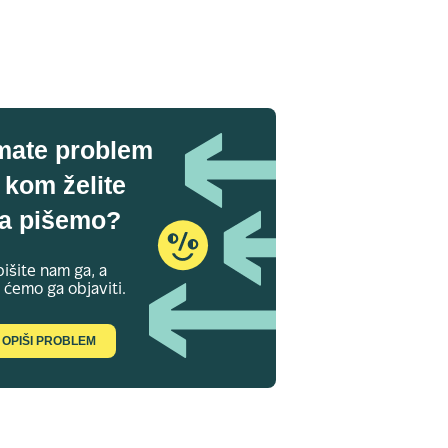
mate problem
 kom želite
a pišemo?
išite nam ga, a
 ćemo ga objaviti.
OPIŠI PROBLEM